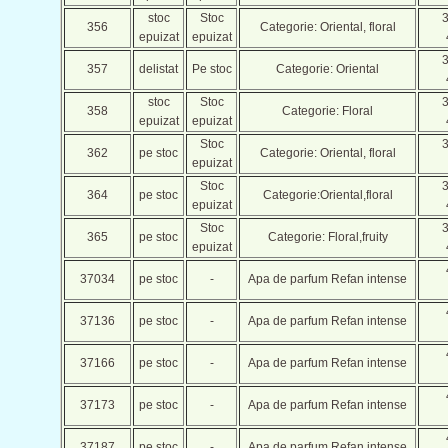
stoc
Stoc
356
Categorie: Oriental, floral
epuizat
epuizat
357
delistat
Pe stoc
Categorie: Oriental
stoc
Stoc
358
Categorie: Floral
epuizat
epuizat
Stoc
362
pe stoc
Categorie: Oriental, floral
epuizat
Stoc
364
pe stoc
Categorie:Oriental,floral
epuizat
Stoc
365
pe stoc
Categorie: Floral,fruity
epuizat
37034
pe stoc
-
Apa de parfum Refan intense
37136
pe stoc
-
Apa de parfum Refan intense
37166
pe stoc
-
Apa de parfum Refan intense
37173
pe stoc
-
Apa de parfum Refan intense
37187
pe stoc
-
Apa de parfum Refan intense