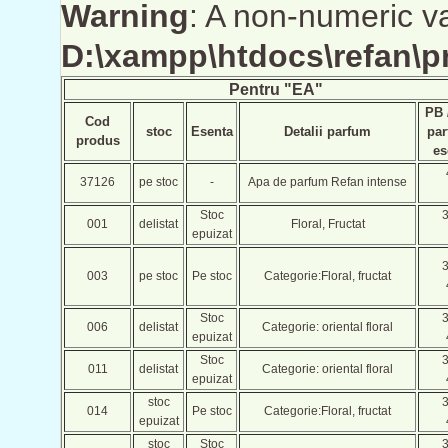
Warning
: A non-numeric v
D:\xampp\htdocs\refan\
Pentru
"EA"
PB /
Cod
stoc
Esenta
Detalii parfum
par
produs
es
37126
pe stoc
-
Apa de parfum Refan intense
Stoc
001
delistat
Floral, Fructat
epuizat
003
pe stoc
Pe stoc
Categorie:Floral, fructat
Stoc
006
delistat
Categorie: oriental floral
epuizat
Stoc
011
delistat
Categorie: oriental floral
epuizat
stoc
014
Pe stoc
Categorie:Floral, fructat
epuizat
stoc
Stoc