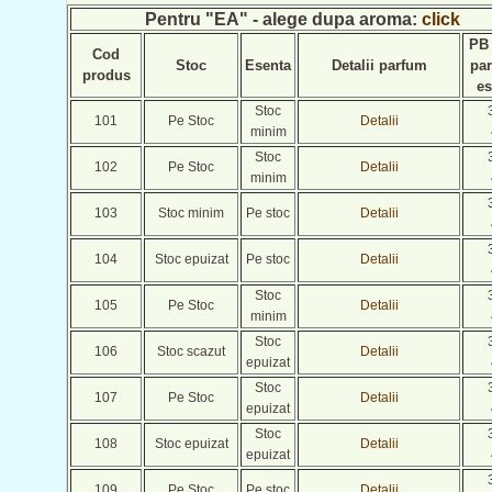
Pentru
"EA"
- alege dupa aroma:
click
PB 
Cod
Stoc
Esenta
Detalii parfum
par
produs
es
Stoc
101
Pe Stoc
Detalii
minim
Stoc
102
Pe Stoc
Detalii
minim
103
Stoc minim
Pe stoc
Detalii
104
Stoc epuizat
Pe stoc
Detalii
Stoc
105
Pe Stoc
Detalii
minim
Stoc
106
Stoc scazut
Detalii
epuizat
Stoc
107
Pe Stoc
Detalii
epuizat
Stoc
108
Stoc epuizat
Detalii
epuizat
109
Pe Stoc
Pe stoc
Detalii