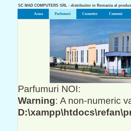
SC MAD COMPUTERS SRL - distribuitor in Romania al produ
Acasa
Parfumuri
Cosmetice
Comenzi
Parfumuri NOI:
Warning
: A non-numeric v
D:\xampp\htdocs\refan\