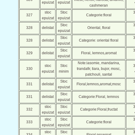
epuizat
epuizat
cashmeran
stoc
Stoc
327
Categorie:floral
epuizat
epuizat
Stoc
328
delistat
Oriental, floral
epuizat
Stoc
328
delistat
Categorie: oriental floral
epuizat
Stoc
329
delistat
Floral, lemnos,aromat
epuizat
Note:iasomie, mandarina,
stoc
Stoc
330
trandafir, tiara, bujor, mosc,
epuizat
minim
patchouli, santal
Stoc
331
delistat
Floral,lemnos,aromat,mosc
epuizat
Stoc
331
delistat
Categorie:Floral, lemnos
epuizat
stoc
Stoc
332
Categorie:Floral,fructat
epuizat
epuizat
stoc
Stoc
333
Categorie:floral
epuizat
epuizat
stoc
Stoc
334
Floral,proaspat