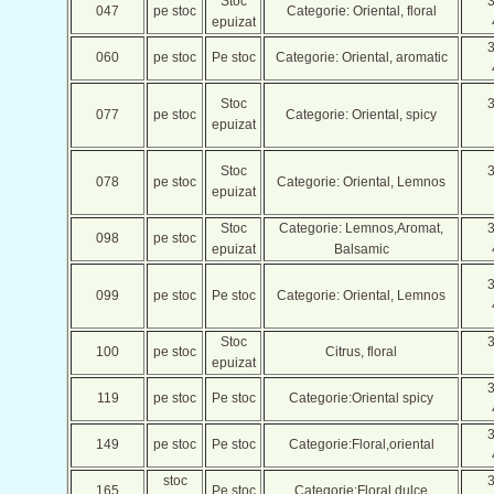
Stoc
047
pe stoc
Categorie: Oriental, floral
epuizat
060
pe stoc
Pe stoc
Categorie: Oriental, aromatic
Stoc
077
pe stoc
Categorie: Oriental, spicy
epuizat
Stoc
078
pe stoc
Categorie: Oriental, Lemnos
epuizat
Stoc
Categorie: Lemnos,Aromat,
098
pe stoc
epuizat
Balsamic
099
pe stoc
Pe stoc
Categorie: Oriental, Lemnos
Stoc
100
pe stoc
Citrus, floral
epuizat
119
pe stoc
Pe stoc
Categorie:Oriental spicy
149
pe stoc
Pe stoc
Categorie:Floral,oriental
stoc
165
Pe stoc
Categorie:Floral,dulce