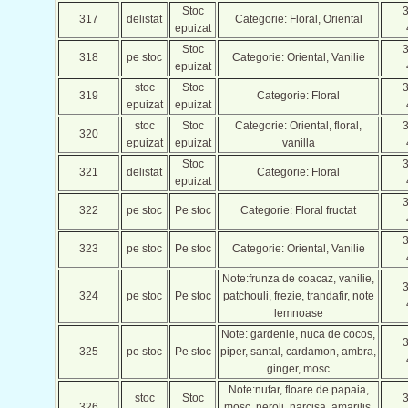
Stoc
317
delistat
Categorie: Floral, Oriental
epuizat
Stoc
318
pe stoc
Categorie: Oriental, Vanilie
epuizat
stoc
Stoc
319
Categorie: Floral
epuizat
epuizat
stoc
Stoc
Categorie: Oriental, floral,
320
epuizat
epuizat
vanilla
Stoc
321
delistat
Categorie: Floral
epuizat
322
pe stoc
Pe stoc
Categorie: Floral fructat
323
pe stoc
Pe stoc
Categorie: Oriental, Vanilie
Note:frunza de coacaz, vanilie,
324
pe stoc
Pe stoc
patchouli, frezie, trandafir, note
lemnoase
Note: gardenie, nuca de cocos,
325
pe stoc
Pe stoc
piper, santal, cardamon, ambra,
ginger, mosc
Note:nufar, floare de papaia,
stoc
Stoc
326
mosc, neroli, narcisa, amarilis,