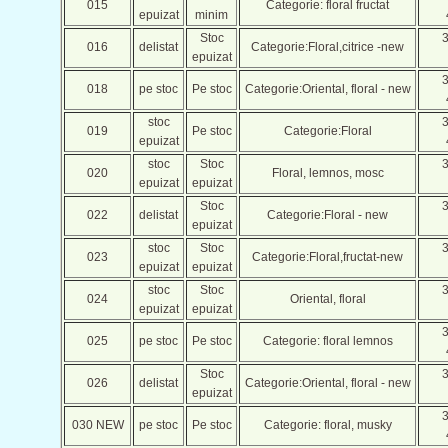
015
Categorie: floral fructat
epuizat
minim
Stoc
016
delistat
Categorie:Floral,citrice -new
epuizat
018
pe stoc
Pe stoc
Categorie:Oriental, floral - new
stoc
019
Pe stoc
Categorie:Floral
epuizat
stoc
Stoc
020
Floral, lemnos, mosc
epuizat
epuizat
Stoc
022
delistat
Categorie:Floral - new
epuizat
stoc
Stoc
023
Categorie:Floral,fructat-new
epuizat
epuizat
stoc
Stoc
024
Oriental, floral
epuizat
epuizat
025
pe stoc
Pe stoc
Categorie: floral lemnos
Stoc
026
delistat
Categorie:Oriental, floral - new
epuizat
030 NEW
pe stoc
Pe stoc
Categorie: floral, musky