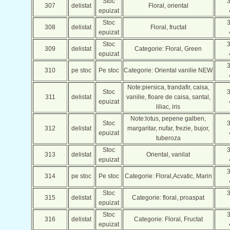
Stoc
307
delistat
Floral, oriental
epuizat
Stoc
308
delistat
Floral, fructat
epuizat
Stoc
309
delistat
Categorie: Floral, Green
epuizat
310
pe stoc
Pe stoc
Categorie: Oriental vanilie NEW
Note:piersica, trandafir, caisa,
Stoc
311
delistat
vanilie, floare de caisa, santal,
epuizat
liliac, iris
Note:lotus, pepene galben,
Stoc
312
delistat
margaritar, nufar, frezie, bujor,
epuizat
tuberoza
Stoc
313
delistat
Oriental, vanilat
epuizat
314
pe stoc
Pe stoc
Categorie: Floral,Acvatic, Marin
Stoc
315
delistat
Categorie: floral, proaspat
epuizat
Stoc
316
delistat
Categorie: Floral, Fructat
epuizat