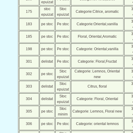
epuizat
stoc
Stoc
175
Categorie:Citrice, aromatic
epuizat
epuizat
183
pe stoc
Pe stoc
Categorie:Oriental,vanilla
185
pe stoc
Pe stoc
Floral, Oriental,Aromatic
198
pe stoc
Pe stoc
Categorie: Oriental,vanilla
301
delistat
Pe stoc
Categorie: Floral,Fructat
Stoc
Categorie: Lemnos, Oriental
302
pe stoc
epuizat
new
Stoc
303
delistat
Citrus, floral
epuizat
Stoc
304
delistat
Categorie: Floral, Oriental
epuizat
Stoc
305
pe stoc
Categorie: Lemnos, Floral new
minim
306
pe stoc
Pe stoc
Categorie: oriental lemnos