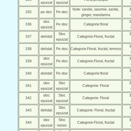
epuizat
epuizat
Note: vanilie, iasomie, santal,
335
pe stoc
Pe stoc
ginger, mandarina
stoc
336
Pe stoc
Categorie:floral
epuizat
Stoc
337
delistat
Categorie:Floral, fructat
epuizat
338
delistat
Pe stoc
Categorie:Floral, fructat, lemnos
stoc
339
Pe stoc
Categorie:Floral, fructat
epuizat
340
delistat
Pe stoc
Categorie:floral
stoc
Stoc
341
Categorie: Floral
epuizat
epuizat
stoc
Stoc
342
Categorie: Floral
epuizat
epuizat
Stoc
343
delistat
Categorie: Floral, fructat
epuizat
stoc
Stoc
344
Categorie:Floral, fructat
epuizat
minim