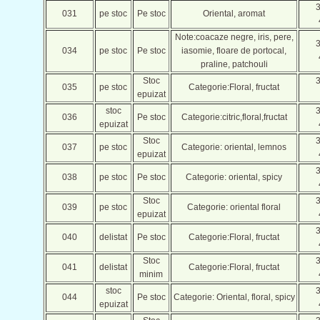
031
pe stoc
Pe stoc
Oriental, aromat
Note:coacaze negre, iris, pere,
034
pe stoc
Pe stoc
iasomie, floare de portocal,
praline, patchouli
Stoc
035
pe stoc
Categorie:Floral, fructat
epuizat
stoc
036
Pe stoc
Categorie:citric,floral,fructat
epuizat
Stoc
037
pe stoc
Categorie: oriental, lemnos
epuizat
038
pe stoc
Pe stoc
Categorie: oriental, spicy
Stoc
039
pe stoc
Categorie: oriental floral
epuizat
040
delistat
Pe stoc
Categorie:Floral, fructat
Stoc
041
delistat
Categorie:Floral, fructat
minim
stoc
044
Pe stoc
Categorie: Oriental, floral, spicy
epuizat